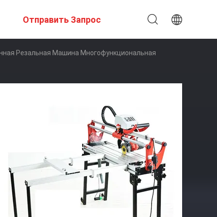
Отправить Запрос
янная Резальная Машина Многофункциональная