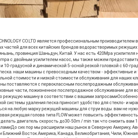
HNOLOGY CO.LTD является профессиональным производителем 
х частей для всех китайских брендов водорастворимых режущи
ньань, провинция Шаньдун, Китай. У нас есть 420Mpa усилителя 
20mpa с двойным усилителем насос, мы также можем предоставить
 и 10-градусной и динамической 5-осной резкой головкой с 60-гра
 песка. наши машины с превосходным качеством - эффективные и
альной стоимости и низкой стоимости обслуживания для наших кл
ны поставляются с первоклассным послепродажным обслуживан
сновные части, пожизненное послепродажное обслуживание для 
ю режущую машину в соответствии с вашими запросамиОсобенно
ой системы удаления песка приносит удобство для стекло- и мр
ся на любую марку режущей машины для струи воды. вам не нуж
новая режущая голова типа FLOW может повысить эффективность 
делать двигатель скорость до30-50m / min так что снизить вам 
аламиДо сих пор мы расширили наш рынок в Северную Америку, А
и Ближний Восток.Америка, Канада, Великобритания, Чили, Южная