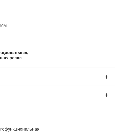
иям
,
кциональная
ная резка
огофункциональная