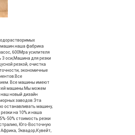
водорастворимых
х машин.наша фабрика
насос, 600Mpa усилителя
 3 оси,Машина для резки
дусной резкой, очистка
 точности, экономичные
иентов.Все
ием. Все машины имеют
всей машины.Мы можем
 наш новый дизайн
аморных заводов.Эта
но останавливать машину,
резки на 10%.и наша
15%-50% стоимость резки
встралию, Юго-Восточную
 Африка, Эквадор,Кувейт,