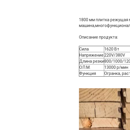
1800 мм плитка режущая 
машина,многофункционал
Описание продукта:
Сила
1620 Вт
Напряжение
220V/380V
Длина резки
800/1000/12
О.П.М.
13000 р/мин
Функция
Огранка, рас