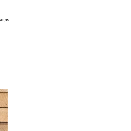
жущая