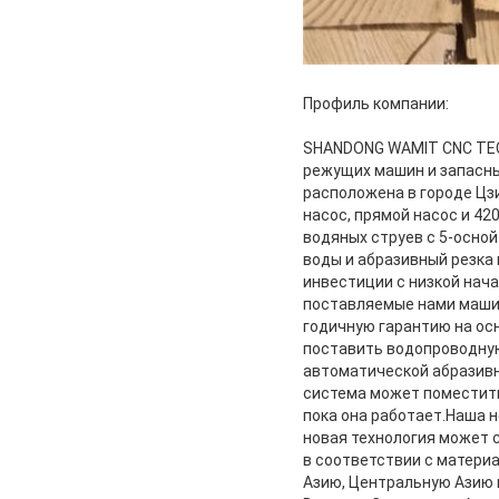
Профиль компании:
SHANDONG WAMIT CNC TEC
режущих машин и запасны
расположена в городе Цзи
насос, прямой насос и 4
водяных струев с 5-осной
воды и абразивный резка
инвестиции с низкой нач
поставляемые нами маши
годичную гарантию на о
поставить водопроводну
автоматической абразивн
система может поместить
пока она работает.Наша 
новая технология может с
в соответствии с матери
Азию, Центральную Азию 