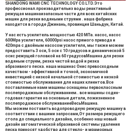
SHANDONG WAMI CNC TECHNOLOGY CO.LTD.
Это
профессионал.
производитель
из воды
реактивный
режущая машина
и
запасные части для всех китайских
машин для резки водяными струями
.
наша фабрика
находится в городе Джинань, провинция Шаньдун, Китай.
У нас есть усилитель мощностью 420 МПа.
насос
, насос
600Mpa усилителя, 60000psi насос прямого привода и
420mpa с двойным насосом усилителя
, мы также можем
предоставить 3 оси, 5 оси с 10 градусов и динамической 5
оси
с режущей головкой на 60 градусов
Машина для резки
водяным струем, резка чистой водой и резка
абразивного песка. наша машина
с
Они
с превосходным
качеством - эффективной и точной, экономичной
инвестицией с низкой начальной стоимостью и низкой
стоимостью обслуживания для наших клиентов.Все
поставляемые нами машины оснащены первоклассным
послепродажным обслуживанием.. все машины с
один
-
годовая гарантия на основные детали, пожизненное
послепродажное обслуживание
Весь
Машина.
Мы можем поставить водопроводную режущую машину в
соответствии с вашими запросами
,
От размера режущего
стола до специального дизайна, особенно наш новый
дизайн автоматической абразивной системы удаления
песка приносят удобство для стекло- и мраморных