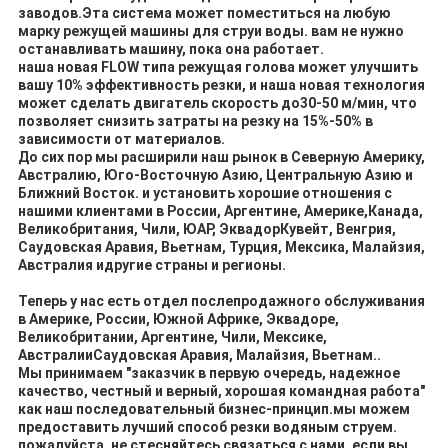
заводов.Эта система может поместиться на любую
марку режущей машины для струи воды. вам не нужно
останавливать машину, пока она работает.
наша новая FLOW типа режущая голова может улучшить
вашу 10% эффективность резки, и наша новая технология
может сделать двигатель скорость до
30
-
5
0 м/мин, что
позволяет снизить затраты на резку на 15%-50% в
зависимости от материалов.
До сих пор мы расширили наш рынок в Северную Америку,
Австралию, Юго-Восточную Азию, Центральную Азию и
Ближний Восток. и установить хорошие отношения с
нашими клиентами в России, Аргентине, Америке,Канада,
Великобритания, Чили, ЮАР, Эквадор
Кувейт, Венгрия,
Саудовская Аравия, Вьетнам, Турция, Мексика, Малайзия,
Австралия и
другие страны и регионы.
Теперь у нас есть отдел послепродажного обслуживания
в Америке, России, Южной Африке, Эквадоре,
Великобритании, Аргентине, Чили, Мексике,
Австралии
Саудовская Аравия, Малайзия, Вьетнам.
.
Мы принимаем "заказчик в первую очередь, надежное
качество, честный и верный, хорошая командная работа"
как наш последовательный бизнес-принцип.мы можем
предоставить лучший способ резки водяным струем.
пожалуйста, не стесняйтесь связаться с нами, если вы