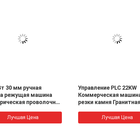
е PLC 22KW
Машины для резки камней 
кая машина для
многоствольными
я Гранитная
лезвиями 50 мм
пила
чшая Цена
Лучшая Цена