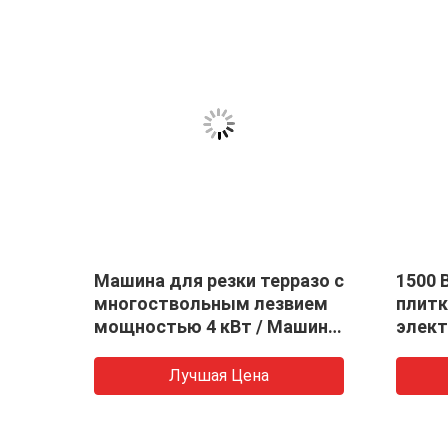
1500 Вт 30 мм ручная
Управлени
плитка режущая машина
Коммерчес
электрическая проволочная
резки камн
пила для гранита
мостовая 
Лучшая Цена
Лу