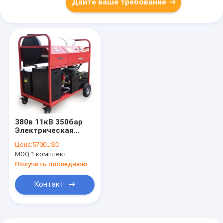
Дайте ваше требование
380в 11кВ 350бар
Электрическая
горячая водяная
Цена:
5700USD
стиральная машина
MOQ:
1 комплект
/ Дизельная горячая
водяная очистка
Получить последнюю цену
давления
Контакт