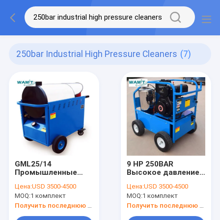
250bar Industrial High Pressure Cleaners
(7)
GML25/14
9 HP 250BAR
Промышленные
Высокое давление
высокоточные
горячей воды
Цена:
USD 3500-4500
Цена:
USD 3500-4500
очистители 7.5кВт /
паровые
MOQ:
1 комплект
MOQ:
1 комплект
250барные
очистители для
очистители
строительной
Получить последнюю цену
Получить последнюю цену
давления на
техники