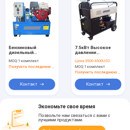
Бензиновый
7.5кВт Высокое
дизельный
давление
горячемывающий
стиральная машина
MOQ:
1 комплект
Цена:
3500-4500USD
очиститель
200 бар дизель
Получить последнюю цену
MOQ:
1 комплект
давления
отопление горячей
и холодной воды
Получить последнюю цену
Контакт
Контакт
Экономьте свое время
Позвольте нам связаться с вами с
лучшими продуктами.