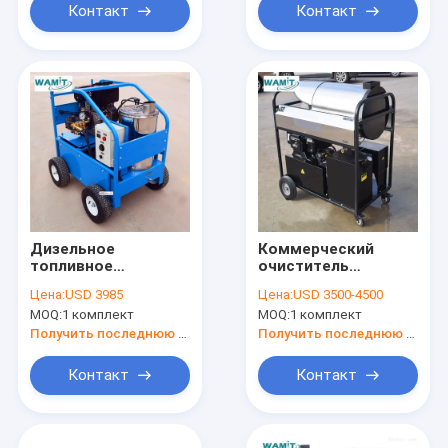
горячем стирке
Контакт
Контакт
Дизельное
Коммерческий
топливное
очиститель
отопление горячая
высокого давления
Цена:
USD 3985
Цена:
USD 3500-4500
вода высоко
с дизельным
MOQ:
1 комплект
MOQ:
1 комплект
давление
двигателем 10 л.с.
очиститель 250bar
35 бар
Получить последнюю цену
Получить последнюю цену
13HP
Контакт
Контакт