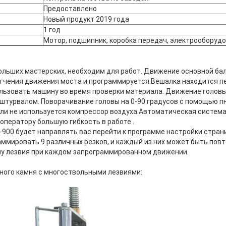
Предоставлено
Новый продукт 2019 года
1 год
Мотор, подшипник, коробка передач, электрооборуд
ольших мастерских, необходим для работ. Движение основной ба
гчения движения моста и программируется.Вешалка находится пе
льзовать машину во время проверки материала. Движение головы
штурвалом. Поворачивание головы на 0-90 градусов с помощью п
сли не используется компрессор воздуха.Автоматическая система
оператору большую гибкость в работе .
-900 будет направлять вас перейти к программе настройки стра
ммировать 9 различных резков, и каждый из них может быть повт
у лезвия при каждом запрограммированном движении.
ного камня с многоствольными лезвиями: