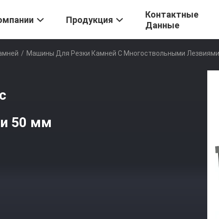
Контактные
омпании
Продукция
Данные
амней
/
Машины Для Резки Камней С Многоствольными Лезвиями
с
и 50 мм