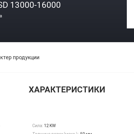
SD 13000-16000
а
ктер продукции
ХАРАКТЕРИСТИКИ
н
Сила:
12 KW
Толщина резки (макс.)::
50 мм