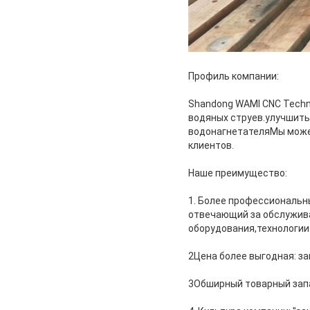
Профиль компании:
Shandong WAMI CNC Techn
водяных струев.улучшить
водонагнетателяМы може
клиентов.
Наше преимущество:
1. Более профессиональн
отвечающий за обслужива
оборудования,технологии
2Цена более выгодная: зав
3Обширный товарный запа