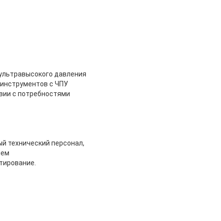
 ультравысокого давления
-инструментов с ЧПУ
вии с потребностями
й технический персонал,
ием
тирование.