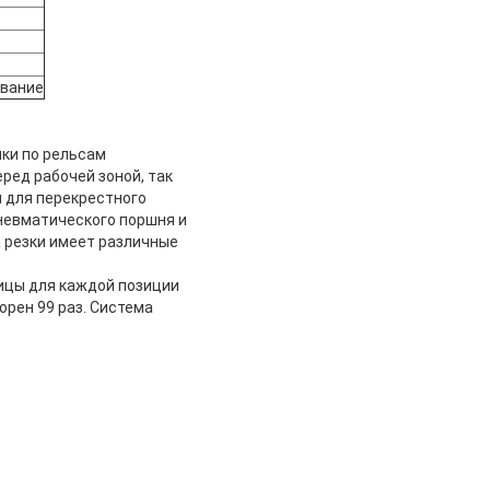
ование
лки по рельсам
ред рабочей зоной, так
 для перекрестного
невматического поршня и
 резки имеет различные
ницы для каждой позиции
орен 99 раз. Система