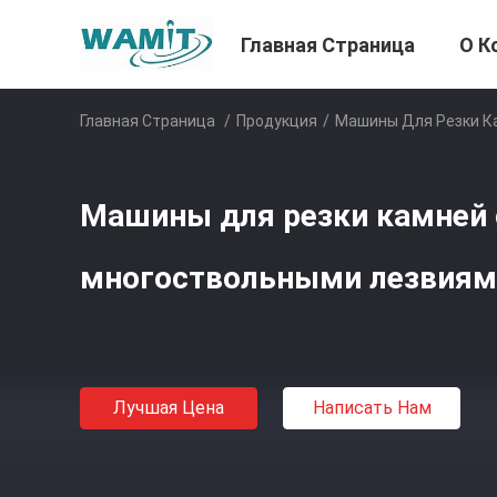
Главная Страница
О К
Главная Страница
/
Продукция
/
Машины Для Резки К
Машины для резки камней 
многоствольными лезвиям
Лучшая Цена
Написать Нам