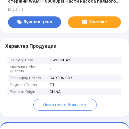
стержни WAMIT 60000psi Части насоса прямого
привода
MOQ：1
Лучшая цена
Контакт
Характер Продукции
Delivery Time
1 WORKDAY
Minimum Order
1
Quantity
Packaging Details
CARTON BOX
Payment Terms
TT
Place of Origin
CHINA
Осмотрите больше