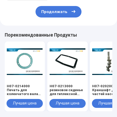
Продолжать
Порекомендованные Продукты
H07-0214000
H07-0213000
H07-0202000
Печать для
резиновое сиденье
Краншафт дл
коленчатого вала
для гиплексной
частей насос
насоса прямого
коленчатой валы
прямого прив
привода
насоса
60k
Лучшая цена
Лучшая цена
Лучшая ц
мощностью 60 кВ