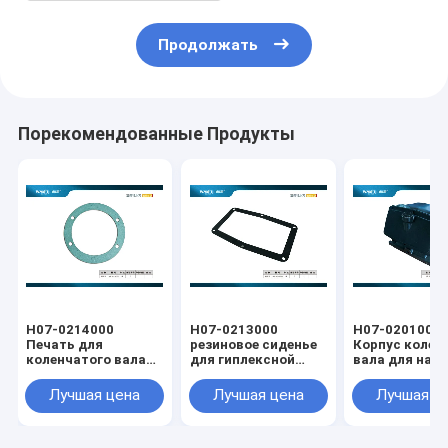
Продолжать
Порекомендованные Продукты
H07-0214000
H07-0213000
H07-0201000
Печать для
резиновое сиденье
Корпус колен
коленчатого вала
для гиплексной
вала для нас
насоса прямого
коленчатой валы
прямого прив
привода
насоса
WAMIT
Лучшая цена
Лучшая цена
Лучшая ц
мощностью 60 кВ