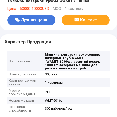
волокон лазерной трубы WAMIT / 1000w
волоконная лазерная резка
Цена：50000-60000USD
MOQ：1 комплект
Лучшая цена
Контакт
Характер Продукции
Машина для резки волоконных
лазерных труб WAMIT
Высокий свет
,
,
WAMIT 1000w лазерный резач
1000 Вт лазерная машина для
резки волоконных труб
Время доставки
30 дней
Количество мин
1 комплект
заказа
Место
КНР
происхождения
Номер модели
WMT6016L
Поставка
300 наборов/год
способности