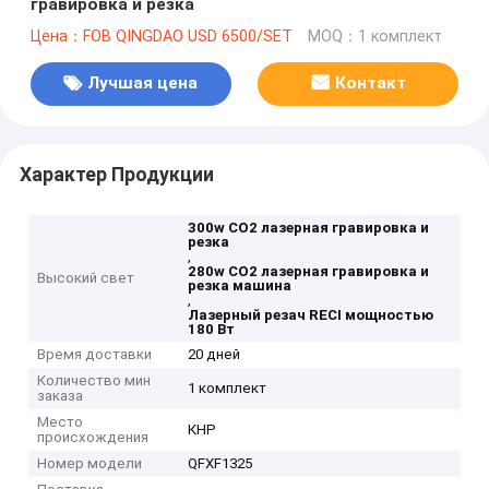
гравировка и резка
Цена：FOB QINGDAO USD 6500/SET
MOQ：1 комплект
Лучшая цена
Контакт
Характер Продукции
300w CO2 лазерная гравировка и
резка
,
280w CO2 лазерная гравировка и
Высокий свет
резка машина
,
Лазерный резач RECI мощностью
180 Вт
Время доставки
20 дней
Количество мин
1 комплект
заказа
Место
КНР
происхождения
Номер модели
QFXF1325