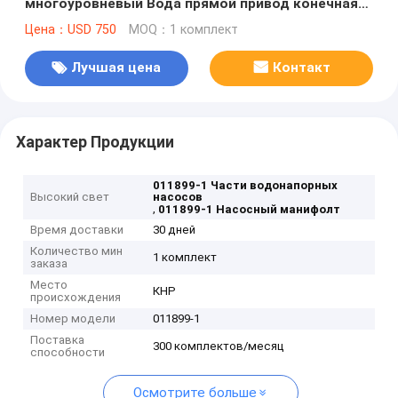
многоуровневый Вода прямой привод конечная
головка HYPLEX
Цена：USD 750
MOQ：1 комплект
Лучшая цена
Контакт
Характер Продукции
011899-1 Части водонапорных
Высокий свет
насосов
,
011899-1 Насосный манифолт
Время доставки
30 дней
Количество мин
1 комплект
заказа
Место
КНР
происхождения
Номер модели
011899-1
Поставка
300 комплектов/месяц
способности
Осмотрите больше