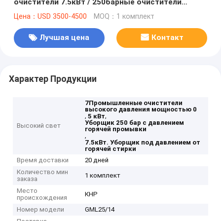
очистители 7.5кВт / 250барные очистители
давления на горячем стирке
Цена：USD 3500-4500
MOQ：1 комплект
Лучшая цена
Контакт
Характер Продукции
7Промышленные очистители
высокого давления мощностью 0
,
,
5 кВт
Уборщик 250 бар с давлением
Высокий свет
горячей промывки
,
7.5кВт. Уборщик под давлением от
горячей стирки
Время доставки
20 дней
Количество мин
1 комплект
заказа
Место
КНР
происхождения
Номер модели
GML25/14