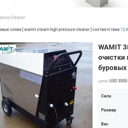
ssure Cleaner
вые слова [ wamit steam high pressure cleaner ] соответствие
12
п
WAMIT 3
очистки 
буровых
цена:
USD 3500
Сила
Размер
Вес