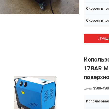
Скорость по
Лучш
Использ
17BAR М
поверхн
цена:
3500-450
Использован