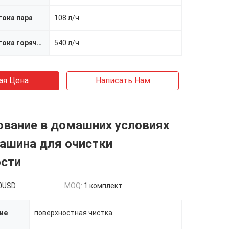
тока пара
108 л/ч
Скорость потока горячей воды
540 л/ч
ая Цена
Написать Нам
ование в домашних условиях
ашина для очистки
ости
0USD
MOQ:
1 комплект
ие
поверхностная чистка