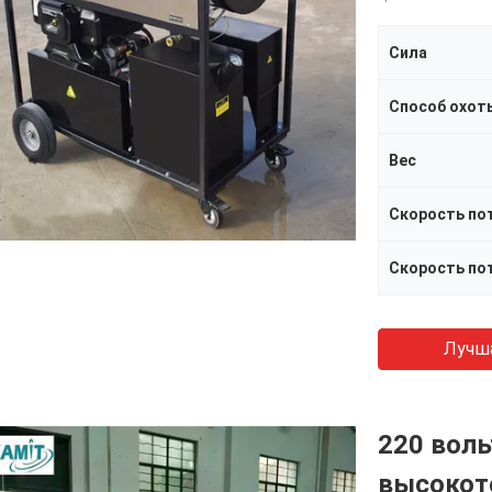
Сила
Способ охот
Вес
Скорость по
Лучш
220 воль
высокот