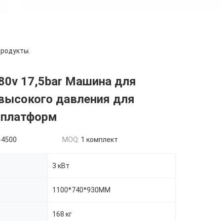
родукты.
80v 17,5bar Машина для
высокого давления для
 платформ
-4500
MOQ:
1 комплект
3 кВт
1100*740*930MM
168 кг