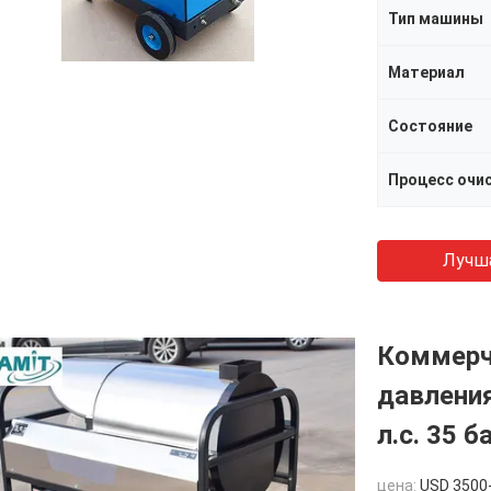
Тип машины
Материал
Состояние
Процесс очи
Лучш
Коммерч
давлени
л.с. 35 б
цена:
USD 3500