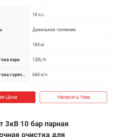
10 л.с.
ы
Дизельное топление
183 кг
тока пара
120L/h
Скорость потока горячей воды
660 л/ч
ая Цена
Написать Нам
т 3кВ 10 бар парная
очная очистка для