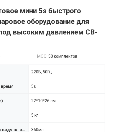
товое мини 5s быстрого
паровое оборудование для
 под высоким давлением CB-
0
MOQ:
50 комплектов
220В, 50Гц
 время
5s
h)
22*10*26 см
5 кг
Вместимость водяного бака
360мл