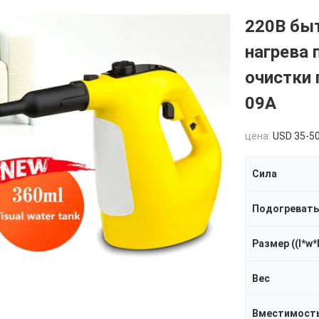
220В бы
нагрева 
очистки
09A
цена:
USD 35-5
Сила
Подогревать
Размер ((l*w*
Вес