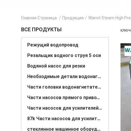
Главная Страница
/
Продукция
/
Wamit Steam High Pre
ВСЕ ПРОДУКТЫ
ключе
Режущий водопровод
Резальщик водного струя 5 оси
Водяной насос для резки
Необходимые детали водонагнетателя
Части головки водонагнетателя
Части насосов прямого привода 60k
Части насосов для усилителей 60кв.
87k Части насосов для усилителей струи воды
стеклянное машинное оборудование