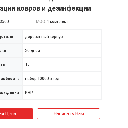
ации ковров и дезинфекции
3500
MOQ:
1 комплект
детали
деревянный корпус
вки
20 дней
аты
T/T
особности
набор 10000 в год
хождения
КНР
ая Цена
Написать Нам