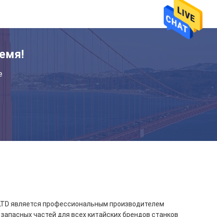
емя!
е
TD является профессиональным производителем
 запасных частей для всех китайских брендов станков