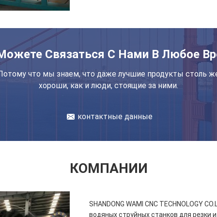
Можете Связаться С Нами В Любое Вр
Потому что мы знаем, что даже лучшие продукты столь ж
хороши, как и люди, стоящие за ними.
контактные данные
КОМПАНИИ
SHANDONG WAMI CNC TECHNOLOGY CO.L
водяных струйных станков для резки и