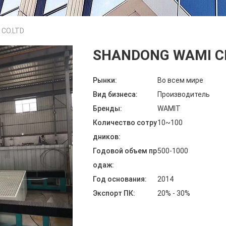
CO.LTD
SHANDONG WAMI C
Рынки:
Во всем мире
Вид бизнеса:
Производитель
Бренды:
WAMIT
Количество сотру
10~100
дников:
Годовой объем пр
500-1000
одаж:
Год основания:
2014
Экспорт ПК:
20% - 30%