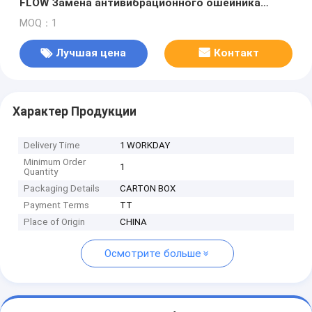
FLOW Замена антивибрационного ошейника
Waterjet аксессуары
MOQ：1
Лучшая цена
Контакт
Характер Продукции
Delivery Time
1 WORKDAY
Minimum Order
1
Quantity
Packaging Details
CARTON BOX
Payment Terms
TT
Place of Origin
CHINA
Осмотрите больше