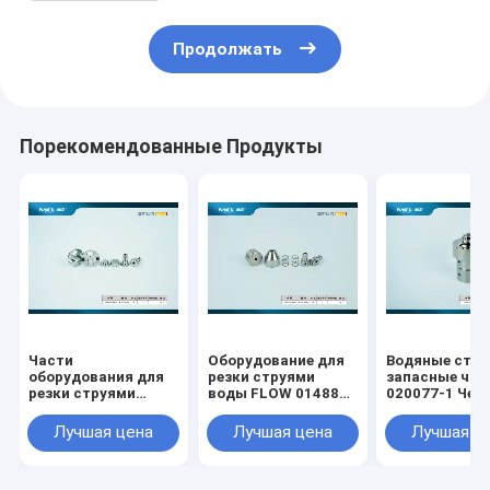
Продолжать
Порекомендованные Продукты
Части
Оборудование для
Водяные стру
оборудования для
резки струями
запасные час
резки струями
воды FLOW 014885-
020077-1 Чек
воды FLOW 014884-
1 87k Усилитель
клапан корпу
1 87K
Проверка клапана
для водонапо
Лучшая цена
Лучшая цена
Лучшая ц
Интенсификатор
выхода бокового
режущей ма
Проверка клапана
обслуживания
входа Замена
Комплект замены