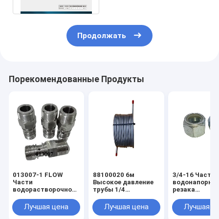
Продолжать
Порекомендованные Продукты
013007-1 FLOW
88100020 6м
3/4-16 Части
Части
Высокое давление
водонапорно
водорастворочной
трубы 1/4
резака
режущей машины
нержавеющей
водонапорны
60k Усилитель
стали труб для KMT
расходные
Лучшая цена
Лучшая цена
Лучшая ц
насос Eagle Pcv
усилителя насос
материалы д
корпус
насоса усили