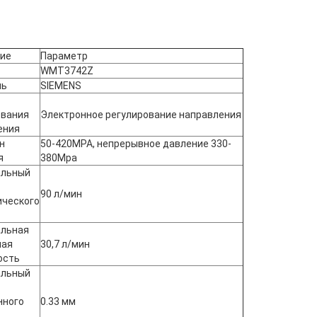
ие
Параметр
WMT3742Z
ль
SIEMENS
ования
Электронное регулирование направления
ения
н
50-420MPA, непрерывное давление 330-
я
380Mpa
альный
90 л/мин
ического
льная
ная
30,7 л/мин
ость
альный
нного
0.33 мм