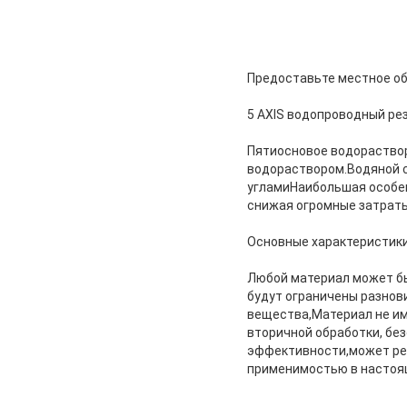
Предоставьте местное о
5 AXIS водопроводный рез
Пятиосновое водораствор
водораствором.Водяной 
угламиНаибольшая особен
снижая огромные затраты
Основные характеристики
Любой материал может бы
будут ограничены разнов
вещества,Материал не име
вторичной обработки, без
эффективности,может реа
применимостью в настоя