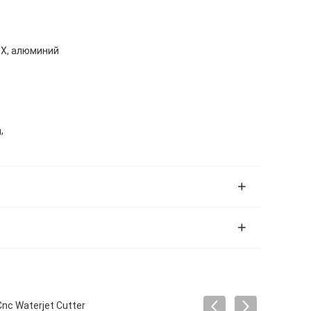
ВХ, алюминий
,
ч
c Waterjet Cutter