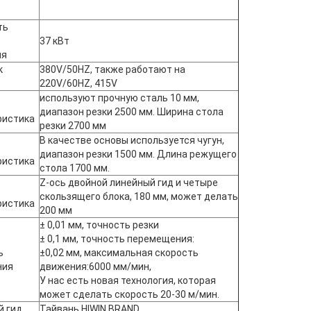
ть
37 кВт
ля
к
380V/50HZ, также работают на
220V/60HZ, 415V
используют прочную сталь 10 мм,
диапазон резки 2500 мм. Ширина стола
ристика
резки 2700 мм
В качестве основы используется чугун,
диапазон резки 1500 мм. Длина режущего
ристика
стола 1700 мм.
Z-ось двойной линейный гид и четыре
скользящего блока, 180 мм, может делать
ристика
200 мм
± 0,01 мм, точность резки
± 0,1 мм, точность перемещения:
ь
±0,02 мм, максимальная скорость
ния
движения:6000 мм/мин,
У нас есть новая технология, которая
может сделать скорость 20-30 м/мин.
й гид
Тайвань HIWIN BRAND