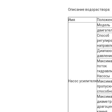
Описание водораствора:
Имя
Положен
Модель
двигате
Способ
регулир
направл
Диапазо
давлени
Максим
поток
гидравл
Насосы
Насос усилителя
Максима
пропуск
способн
Максим
диаметр
драгоце
камня