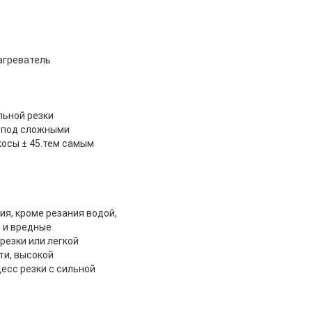
агреватель
льной резки
 под сложными
косы ± 45.тем самым
я, кроме резания водой,
 и вредные
резки или легкой
ти, высокой
есс резки с сильной