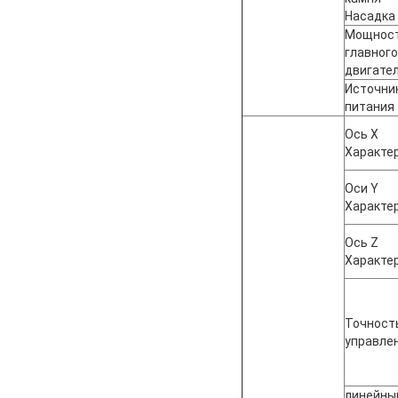
Насадка
Мощнос
главного
двигате
Источни
питания
Ось X
Характе
Оси Y
Характе
Ось Z
Характе
Точност
управле
линейны