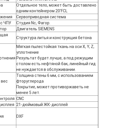
ра
Отдельное тело, может быть доставлено
одним контейнером 20'FCL
ижения
Сервоприводная система
 с ЧПУ
Студия Nc, Фагор.
тор
Двигатель SIEMENS
ющая
Структура литья и конструкция бетона
Мягкая пылестойкая ткань на оси X, Y, Z,
уплотнение
лотнения
Результат будет лучше, а под режущим
столом есть нефтяной бак, линейный гид
не нуждается в обслуживании.
Толщина стены 6 мм, с использованием
 вес
фторуглерода
Покрытие, может противоржаветь не
менее 5 лет.
онтроля
CNC
дисплея
21-дюймовый ЖК-дисплей
ия
DXF