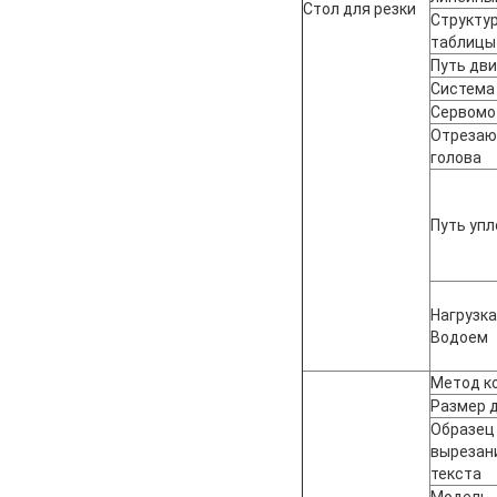
Стол для резки
Структу
таблицы
Путь дв
Система
Сервомо
Отреза
голова
Путь уп
Нагрузка
Водоем
Метод к
Размер 
Образец
вырезан
текста
Модель