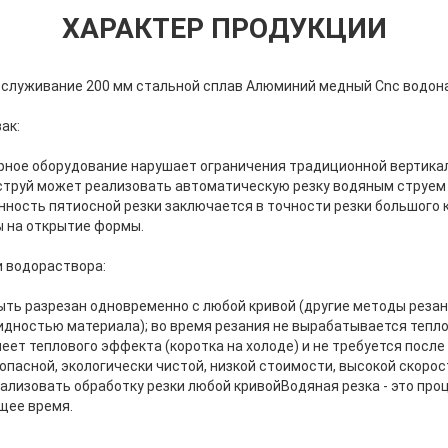
ХАРАКТЕР ПРОДУКЦИИ
бслуживание 200 мм стальной сплав Алюминий медный Cnc водон
ак:
ное оборудование нарушает ограничения традиционной вертика
струй может реализовать автоматическую резку водяным струем
ность пятиосной резки заключается в точности резки большого 
 на открытие формы.
 водораствора:
ть разрезан одновременно с любой кривой (другие методы резани
идностью материала); во время резания не вырабатывается тепло
ет теплового эффекта (коротка на холоде) и не требуется после 
опасной, экологически чистой, низкой стоимости, высокой скорос
лизовать обработку резки любой кривойВодяная резка - это проц
щее время.