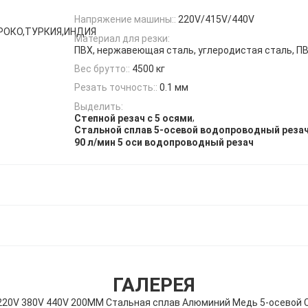
Напряжение машины::
220V/415V/440V
РОКО,ТУРКИЯ,ИНДИЯ
Материал для резки:
ПВХ, нержавеющая сталь, углеродистая сталь, П
Вес брутто::
4500 кг
Резать точность::
0.1 мм
Выделить:
,
Степной резач с 5 осями
Стальной сплав 5-осевой водопроводный реза
90 л/мин 5 оси водопроводный резач
ГАЛЕРЕЯ
20V 380V 440V 200MM Стальная сплав Алюминий Медь 5-осевой Cn