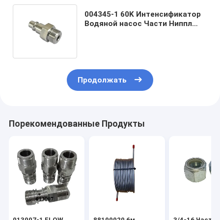
004345-1 60K Интенсификатор
Водяной насос Части Ниппл
Пневматический быстрый
соединитель
Продолжать
Порекомендованные Продукты
013007-1 FLOW
88100020 6м
3/4-16 Части