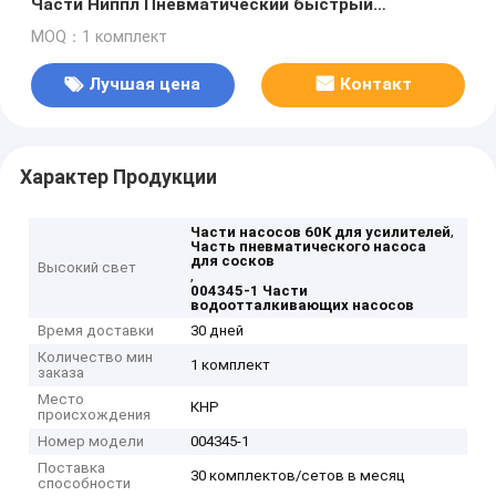
Части Ниппл Пневматический быстрый
соединитель
MOQ：1 комплект
Лучшая цена
Контакт
Характер Продукции
,
Части насосов 60K для усилителей
Часть пневматического насоса
для сосков
Высокий свет
,
004345-1 Части
водоотталкивающих насосов
Время доставки
30 дней
Количество мин
1 комплект
заказа
Место
КНР
происхождения
Номер модели
004345-1
Поставка
30 комплектов/сетов в месяц
способности