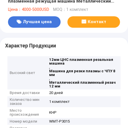
плазменная режущая машина Металлический
Cnc плазменный резач
Цена：4000-5000USD
MOQ：1 комплект
Лучшая цена
Контакт
Характер Продукции
12мм ЦНС плазменная резальная
машина
,
Машина для резки плазмы с ЧПУ 8
Высокий свет
мм
,
Металлический плазменный резач
12 мм
Время доставки
20 дней
Количество мин
1 комплект
заказа
Место
КНР
происхождения
Номер модели
WMT-P3015