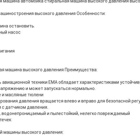
ая машина автомойка стиральная машина высокого давления выс
машиностроения высокого давления Особенности:
ина остановить.
ный насос
жигания
ая машина высокого давления Преимущества:
 авиационной техники EMA обладает характеристиками устойчив
апряжению и может запускаться нормально.
 и масляные тюлени
рования давления вращается влево и вправо для безопасной рег
 с датчиком давления.
, водонепроницаемый и пылестойкий, нелегко повреждаемый
течек
й машины высокого давления: