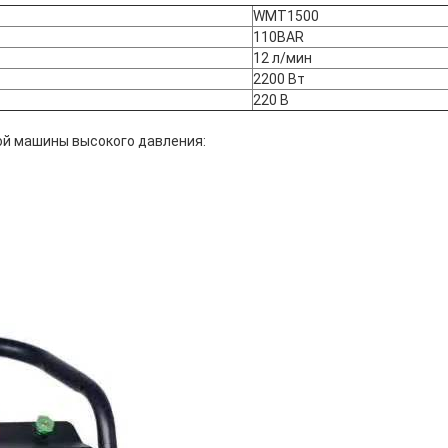
WMT1500
110BAR
12 л/мин
2200 Вт
220 В
й машины высокого давления: