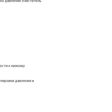
око давление очиститель
ости к низкому
улировки давления и