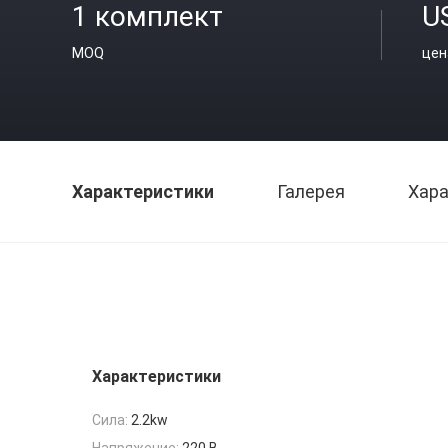
1 комплект
U
MOQ
цен
Характеристики
Галерея
Хара
Характеристики
Сила:
2.2kw
Напряжение:
220 В