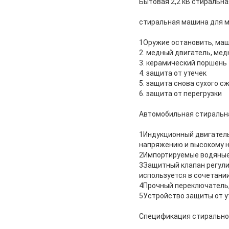
Бытовая 2,2 кВ стиральн
стиральная машина для 
1Оружие остановить, маш
2. медный двигатель, мед
3. керамический поршень
4. защита от утечек
5. защита снова сухого с
6. защита от перегрузки
Автомобильная стиральн
1Индукционный двигатель
напряжению и высокому н
2Импортируемые водяные
3Защитный клапан регули
используется в сочетании
4Прочный переключатель
5Устройство защиты от у
Спецификация стирально