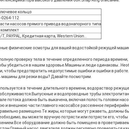
интенсификатора высокого давления 60K Snap Ring описание:
лючевое кольцо
-0264-112
асти насосов прямого привода водонапорного типа
 комплект
/T, PAYPAL, Кредитная карта, Western Union...
ярные физические осмотры для вашей водостойкой режущей маши
олную проверку тела в течение определенного периода времени, 
обы убедиться в нашем здоровье.Машины и люди одинаковы.. Не
, чтобы предотвратить недопустимые ошибки и ошибки в работе. 
 машины для резки воды? Давайте посмотрим.
спользуется в течение длительного времени, водораствор режу
 обслуживаются.Выпускные и водопроводные трубы электропита
анале потока должна быть выкачена, включая полость головки насо
юю и внешнюю части главного насосаВсе рассеянное периферийн
правильно размещено.Те жиры, которые могут ржаветь, должны б
обходимо, вы можете вручную потрясти или потрясти его, чтобы 
ением.Все оборудование должно быть помещено в проветриваем
стом.Главный насос двигателя должен регулярно проверяться ка