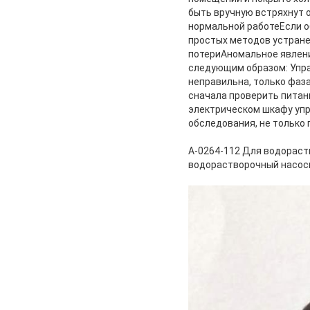
быть вручную встряхнут о
нормальной работеЕсли о
простых методов устран
потериАномальное явлени
следующим образом: Упра
неправильна, только фаз
сначала проверить питани
электрическом шкафу упр
обследования, не только 
A-0264-112 Для водораст
водорастворочный насос