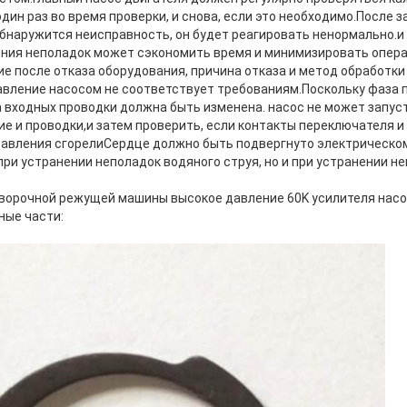
дин раз во время проверки, и снова, если это необходимо.После з
бнаружится неисправность, он будет реагировать ненормально.и
ения неполадок может сэкономить время и минимизировать опер
е после отказа оборудования, причина отказа и метод обработки
вление насосом не соответствует требованиям.Поскольку фаза 
а входных проводки должна быть изменена. насос не может запус
е и проводки,и затем проверить, если контакты переключателя и
авления сгорелиСердце должно быть подвергнуто электрическом
при устранении неполадок водяного струя, но и при устранении н
ворочной режущей машины высокое давление 60K усилителя насо
ные части: