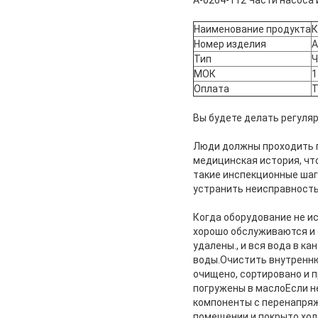
A-0264-112 Части насоса 
Наименование продукта
К
Номер изделия
A
Тип
Ч
МОК
1
Оплата
T
Вы будете делать регул
Люди должны проходить п
медицинская история, чт
такие инспекционные шаги
устранить неисправность
Когда оборудование не и
хорошо обслуживаются и
удалены., и вся вода в к
воды.Очистить внутренн
очищено, сортировано и 
погружены в маслоЕсли не
компоненты с перенапряж
помещении и покрыто хол