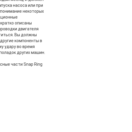
апуска насоса или при
 понимание некоторых
ационные
 кратко описаны
проводки двигателя
титься. Вы должны
 другие компоненты в
у удару во время
еполадок других машин.
сные части Snap Ring