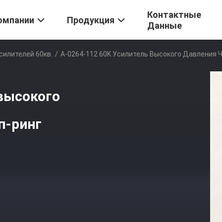
Контактные
омпании
Продукция
Данные
силителей 60кв.
/
A-0264-112 60K Усилитель Высокого Давления 
 высокого
п-ринг