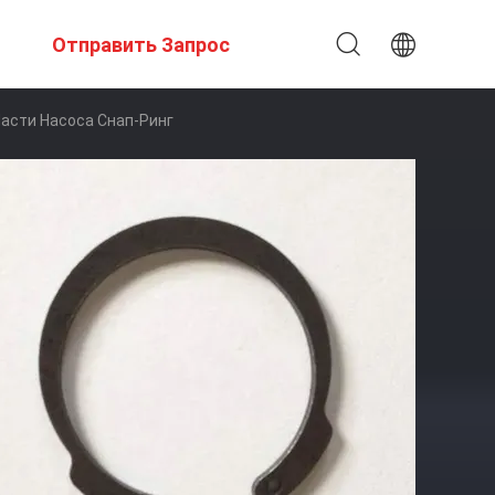
Отправить Запрос
Части Насоса Снап-Ринг