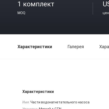
1 комплект
U
MOQ
цен
Характеристики
Галерея
Хара
Характеристики
Имя:
Части водонагнетательного насоса
Упаковка:
Мягкий + CTN