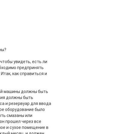
ны?
чтобы увидеть, есть ли
обходимо предпринять
Итак, как справиться и
щей машины должны быть
ния должны быть
са и резервуар для ввода
ое оборудование было
ыть смазаны или
он прошел через все
ое и сухое помещение в
ждый месяц, и должен