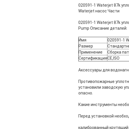
020591-1 Waterjet 87k у
Waterjet насос Части
020591-1 Waterjet 87k у
Pump Описание деталей:
Имя
020591-1 W
Размер
Стандартн
Применение
Сборка пат
Сертификация
CE,ISO
Аксессуары для водонагн
Противопожарные уплотни
установили заводскую уп
опасно.
Какие инструменты необх
Перед установкой необхо
калиброванный крутящий 