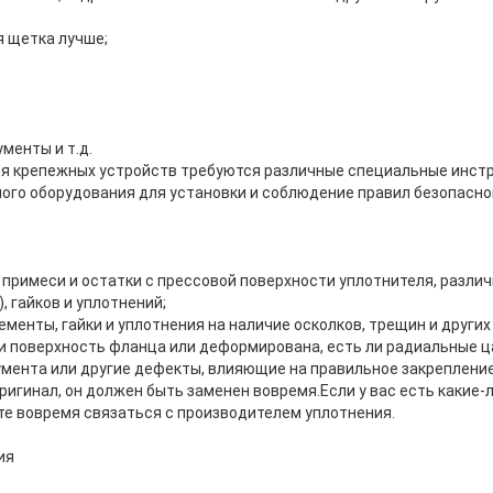
я щетка лучше;
менты и т.д.
ия крепежных устройств требуются различные специальные инстр
ого оборудования для установки и соблюдение правил безопасно
 примеси и остатки с прессовой поверхности уплотнителя, разли
, гайков и уплотнений;
енты, гайки и уплотнения на наличие осколков, трещин и других
ли поверхность фланца или деформирована, есть ли радиальные ц
умента или другие дефекты, влияющие на правильное закрепление
игинал, он должен быть заменен вовремя.Если у вас есть какие-л
те вовремя связаться с производителем уплотнения.
ия