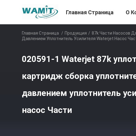
Главная Страница
О К
Главная Страница
/
Продукция
/
87k Части Насосов Д
Давлением Уплотнитель Усилителя Waterjet Насос Час
020591-1 Waterjet 87k упл
картридж сборка уплотнит
давлением уплотнитель уси
насос Части