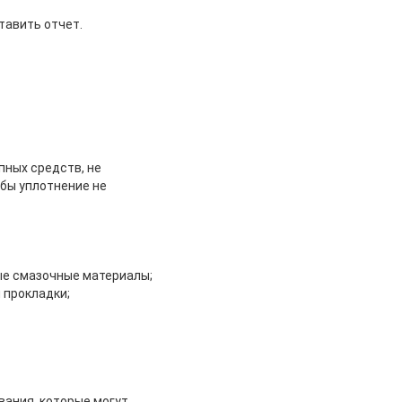
тавить отчет.
пных средств, не
обы уплотнение не
ые смазочные материалы;
 прокладки;
вания, которые могут