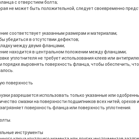
ланца с отверстием болта;
орая не может быть положительной, следует своевременно предс
ение соответствует указанным размерам и материалам;
бы убедиться в отсутствии дефектов;
кладку между двумя фланцами;
ение находится в центральном положении между фланцами;
овке уплотнителя не требует использования клеев или антиприле
ом порядке.выровнять поверхность фланца, чтобы обеспечить, чт
алось.
ую поверхность
рузки разрешается использовать только указанные или одобренн
чество смазки на поверхности подшипников всех нитей, орехов и
 загрязняет поверхность фланца или поверхность уплотнения.
олты.
вильные инструменты
нного ключа крутящего момента или других инструментов затяги