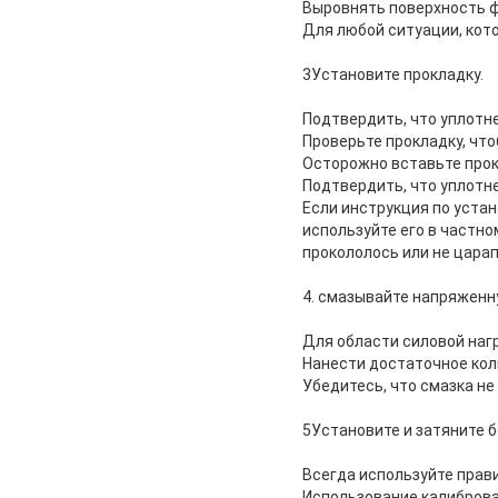
Выровнять поверхность ф
Для любой ситуации, кот
3Установите прокладку.
Подтвердить, что уплотн
Проверьте прокладку, что
Осторожно вставьте про
Подтвердить, что уплотн
Если инструкция по устан
используйте его в частн
прокололось или не царап
4. смазывайте напряженн
Для области силовой наг
Нанести достаточное коли
Убедитесь, что смазка не
5Установите и затяните б
Всегда используйте пра
Использование калиброва