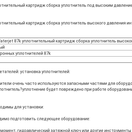
плотнительный картридж сборка уплотнитель под высоким давлени
плотнительный картридж сборка уплотнитель высокого давления и
aterjet 87k уплотнительный картридж сборка уплотнитель высоко
ый
ронных уплотнителей 87k
етателей: установка уплотнителей:
тели очень часто используются запасными частями для оборудо
лотнитель?уплотнение будет повреждено при работе оборудовани
одимы для установки:
димо подготовить следующее оборудование:
момент, гидравлический затяжной ключ или другие инструменты 