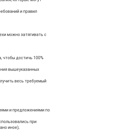
ребований и правил
ехи можно затягивать с
а, чтобы достичь 100%
ения вышеуказанных
получить весь требуемый
иями и предложениями по
спользовались при
ано иное);