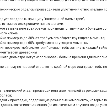
техническим отделом производителя уплотнения относительно т
ледует следовать принципу "поперечной симметрии";
ветствии со следующими пятью шагами:
ое затягивание всех орехов производится вручную, а большие ор
ного ключа;
айка примерно до 30% от требуемого общего крутящего момента;
гайка примерно до 60% требуемого крутящего момента;
цип перекрестной симметрии" снова, чтобы затянуть каждый гайк
мента всей древесины;
ьшого диаметра могут использовать больше времени для выполн
и по одному по часовой стрелке по крайней мере один раз, чтобы 
в технический отдел производителя уплотнителей за рекомендац
болтов;
дки и прокладки, содержащие резиновые компоненты, которые и
 должны затягиваться снова (за исключением случаев, когда указ