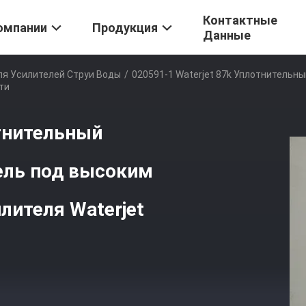
Контактные
омпании
Продукция
Данные
ля Усилителей Струи Воды
/
020591-1 Waterjet 87k Уплотнительн
ти
отнительный
ель под высоким
лителя Waterjet