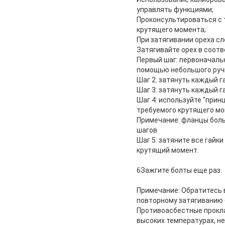
управлять функциями;
Проконсультироваться с 
крутящего момента;
При затягивании ореха с
Затягивайте орех в соот
Первый шаг: первоначальн
помощью небольшого руч
Шаг 2: затянуть каждый г
Шаг 3: затянуть каждый 
Шаг 4: используйте "прин
требуемого крутящего мо
Примечание: фланцы бол
шагов
Шаг 5: затяните все гайк
крутящий момент.
6Зажгите болты еще раз.
Примечание: Обратитесь 
повторному затягиванию 
Противоасбестные прокла
высоких температурах, не