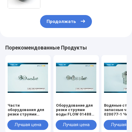
Waterjet
Продолжать
Порекомендованные Продукты
Части
Оборудование для
Водяные стру
оборудования для
резки струями
запасные час
резки струями
воды FLOW 014885-
020077-1 Чек
воды FLOW 014884-
1 87k Усилитель
клапан корпу
1 87K
Проверка клапана
для водонапо
Лучшая цена
Лучшая цена
Лучшая ц
Интенсификатор
выхода бокового
режущей ма
Проверка клапана
обслуживания