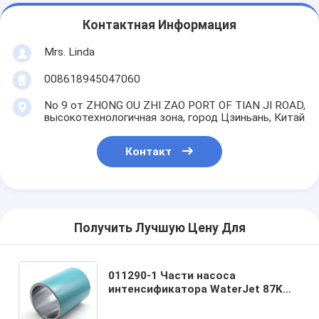
Контактная Информация
Mrs. Linda
008618945047060
No 9 от ZHONG OU ZHI ZAO PORT OF TIAN JI ROAD,
высокотехнологичная зона, город Цзиньань, Китай
Контакт
Получить Лучшую Цену Для
011290-1 Части насоса
интенсификатора WaterJet 87K
Силиндр низкого давления для
резчика WaterJet Части насоса