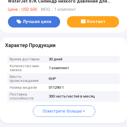
WaterJet 87K Силиндр низкого давления для
резчика WaterJet Части насоса Waterjet
Цена：USD 600
MOQ：1 комплект
Лучшая цена
Контакт
Характер Продукции
Время доставки
30 дней
Количество мин
1 комплект
заказа
Место
КНР
происхождения
Номер модели
011290-1
Поставка
300 часть/частей в месяц
способности
Осмотрите больше