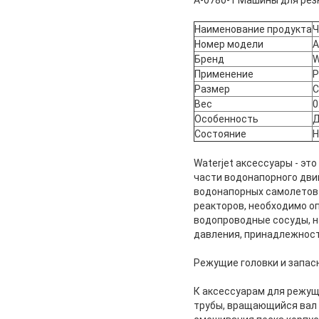
A-0780-1 Машины для рез
Наименование продукта
Ч
Номер модели
A
Бренд
Применение
Р
Размер
С
Вес
0
Особенность
Д
Состояние
Н
Waterjet аксессуары - эт
части водонапорного дви
водонапорных самолетов 
реакторов, необходимо оп
водопроводные сосуды, на
давления, принадлежност
Режущие головки и запас
К аксессуарам для режущ
трубы, вращающийся вал 