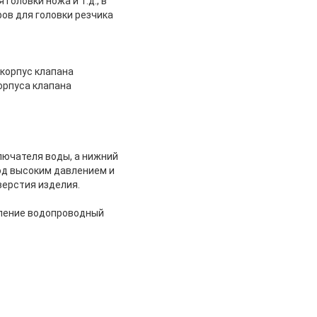
головки ножа и т.д., в
ов для головки резчика
 корпус клапана
орпуса клапана
лючателя воды, а нижний
од высоким давлением и
верстия изделия.
пление водопроводный