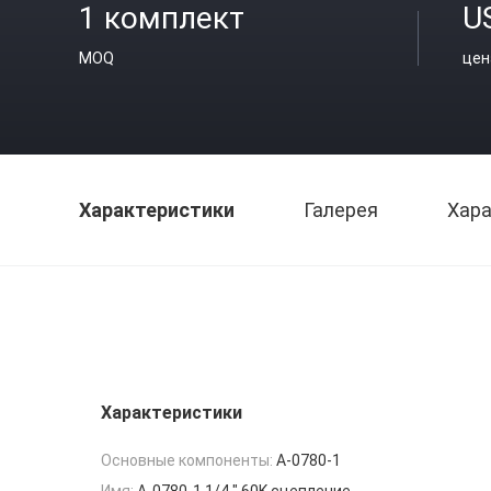
1 комплект
U
MOQ
цен
Характеристики
Галерея
Хара
Характеристики
Основные компоненты:
A-0780-1
Имя:
A-0780-1 1/4 " 60K сцепление