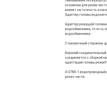
смешивания песка,корпус 
основном для резки чисто
влияет на точность и кач
Адаптер головы водонагн
Адаптер режущей головки
водообменника, то есть о
водообменника.
Стыковочный стержень дл
Верхний соединительный 
соединяется с сборкой к
адаптации головы резкиУ 
А-0780-1 водопроводный 
резач части: