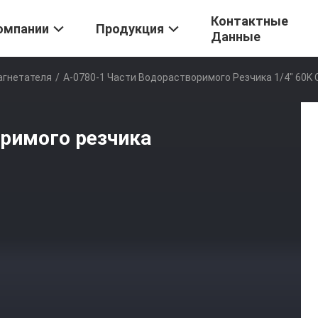
Контактные
омпании
Продукция
Данные
агнетателя
/
A-0780-1 Части Водорастворимого Резчика 1/4" 60K
оримого резчика