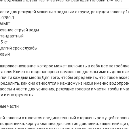
ки водяным струем Части запчастей режущей головки 1/4" 60K
асти для режущей машины с водяным струем, режущая головку 1/
-0780-1
WAMIT
езание струей воды
тандартный
.5 кг
олгий срок службы
овый
о широкое название, которое может включать в себя все потребл
гателя.Клиенты водонапорных самолетов должны иметь дело с а
почти каждый месяцДля того, чтобы определить, что такое аксе
ределить, как они относятся к каждому из них.а именно водопро
сосы и части для усиления, режущие головки и части, трубы и ча
и и инструменты.
ные части
ей головки относятся соединительный стержень режущей головы
подшипника, корпус клапана для снятия давления, защитный щит,