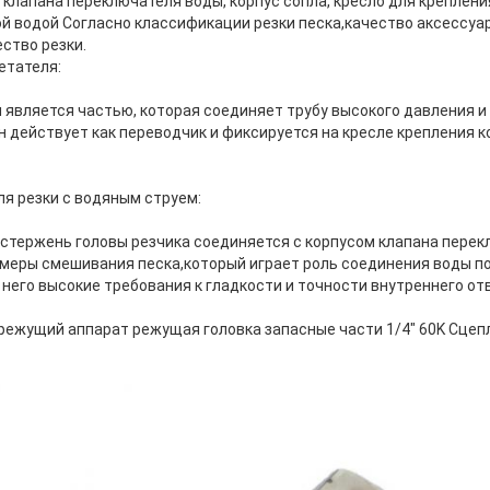
клапана переключателя воды, корпус сопла, кресло для крепления 
й водой Согласно классификации резки песка,качество аксессуар
ество резки.
етателя:
 является частью, которая соединяет трубу высокого давления и
н действует как переводчик и фиксируется на кресле крепления к
я резки с водяным струем:
стержень головы резчика соединяется с корпусом клапана перек
амеры смешивания песка,который играет роль соединения воды п
него высокие требования к гладкости и точности внутреннего от
режущий аппарат режущая головка запасные части 1/4" 60K Сце