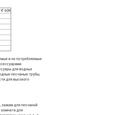
4" 60K
яемые и не потребляемые
ксессуарами
ссуары для водных
водные песчаные трубы,
сти для высокого
, зажим для песчаной
 комната для