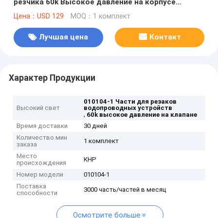
резчика 60k Высокое давление на корпусе
клапана
Цена：USD 129
MOQ：1 комплект
Лучшая цена
Контакт
Характер Продукции
010104-1 Части для резаков
Высокий свет
водопроводных устройств
,
60k высокое давление на клапане
Время доставки
30 дней
Количество мин
1 комплект
заказа
Место
КНР
происхождения
Номер модели
010104-1
Поставка
3000 часть/частей в месяц
способности
Осмотрите больше