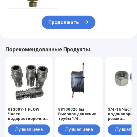
Продолжать
Порекомендованные Продукты
013007-1 FLOW
88100020 6м
3/4-16 Части
Части
Высокое давление
водонапорно
водорастворочной
трубы 1/4
резака
режущей машины
нержавеющей
водонапорны
60k Усилитель
стали труб для KMT
расходные
Лучшая цена
Лучшая цена
Лучшая ц
насос Eagle Pcv
усилителя насос
материалы д
корпус
насоса усили