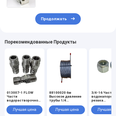
водонапорного насоса
Продолжать
Порекомендованные Продукты
013007-1 FLOW
88100020 6м
3/4-16 Части
Части
Высокое давление
водонапорно
водорастворочной
трубы 1/4
резака
режущей машины
нержавеющей
водонапорны
60k Усилитель
стали труб для KMT
расходные
Лучшая цена
Лучшая цена
Лучшая ц
насос Eagle Pcv
усилителя насос
материалы д
корпус
насоса усили