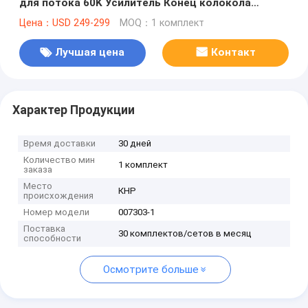
для потока 60K Усилитель Конец колокола
Сборка частей водонапорного насоса
Цена：USD 249-299
MOQ：1 комплект
Лучшая цена
Контакт
Характер Продукции
Время доставки
30 дней
Количество мин
1 комплект
заказа
Место
КНР
происхождения
Номер модели
007303-1
Поставка
30 комплектов/сетов в месяц
способности
Осмотрите больше